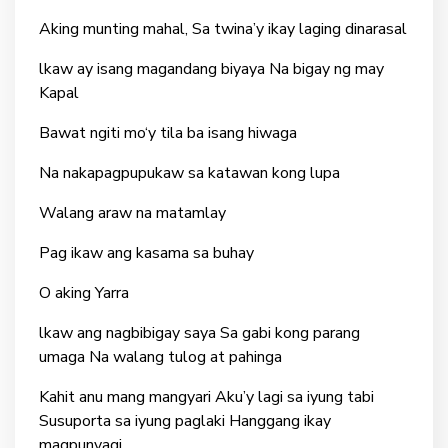
A
king munting mahal, Sa twina’y ikay laging dinarasal
lkaw ay isang magandang biyaya Na bigay ng may
Kapal
Bawat ngiti mo‘y tila ba isang hiwaga
Na nakapagpupukaw sa katawan kong lupa
Walang araw na matamlay
Pag ikaw ang kasama sa buhay
O aking Yarra
lkaw ang nagbibigay saya Sa gabi kong parang
umaga Na walang tulog at pahinga
Kahit anu mang mangyari Aku’y lagi sa iyung tabi
Susuporta sa iyung paglaki Hanggang ikay
magpunyagi