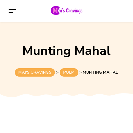
Munting Mahal
MAI'S CRAVINGS
>
POEM
>
MUNTING MAHAL