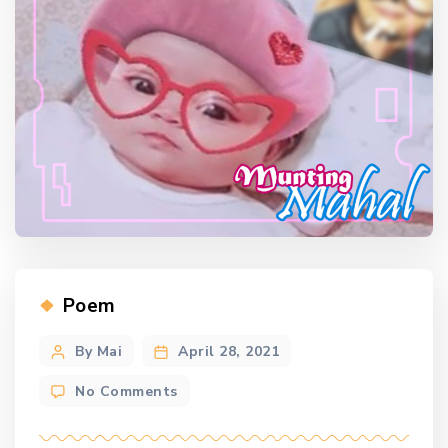
Categories
Poem
Post
By Mai
April 28, 2021
author
on
No Comments
Munting
Mahal